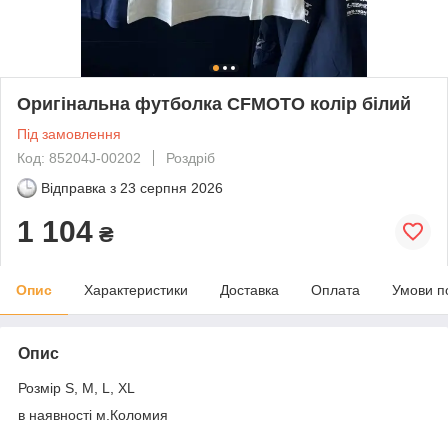
Оригінальна футболка CFMOTO колір білий
Під замовлення
Код: 85204J-00202
Роздріб
Відправка з
23 серпня 2026
1 104
₴
Опис
Характеристики
Доставка
Оплата
Умови п
Опис
Розмір S, M, L, XL
в наявності м.Коломия