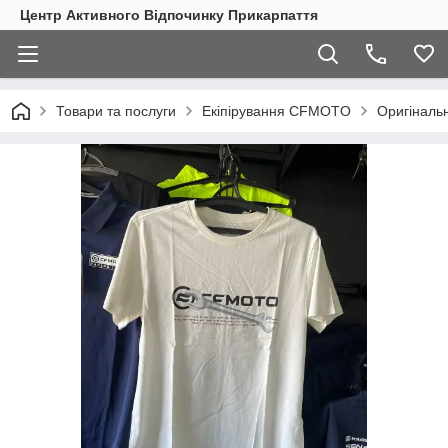
Центр Активного Відпочинку Прикарпаття
Товари та послуги
Екіпірування CFMOTO
Оригіналь