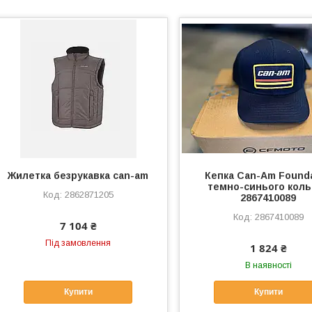
Жилетка безрукавка can-am
Кепка Can-Am Found
темно-синього коль
2862871205
2867410089
2867410089
7 104 ₴
Під замовлення
1 824 ₴
В наявності
Купити
Купити