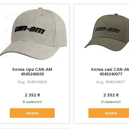
Кепка сіра CAN-AM
Кепка хакі CAN-A
4545240029
4545240077
4545240029
4545240077
2 352 ₴
2 352 ₴
В наявності
В наявності
Купити
Купити