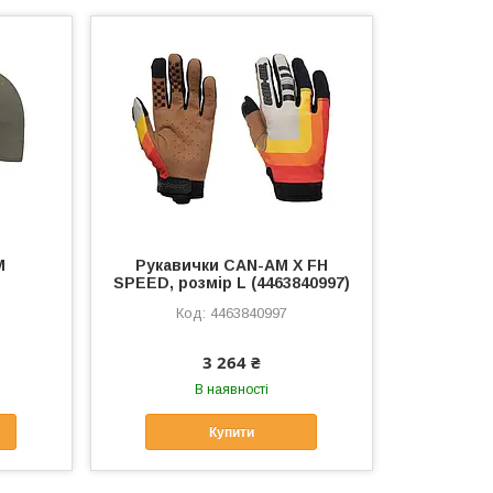
M
Рукавички CAN-AM X FH
SPEED, розмір L (4463840997)
4463840997
3 264 ₴
В наявності
Купити