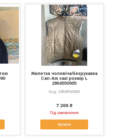
втою
Жилетка чоловіча/безрукавка
090
Can-Am хакі розмір L
2864550905
2864550905
7 200 ₴
Під замовлення
Купити