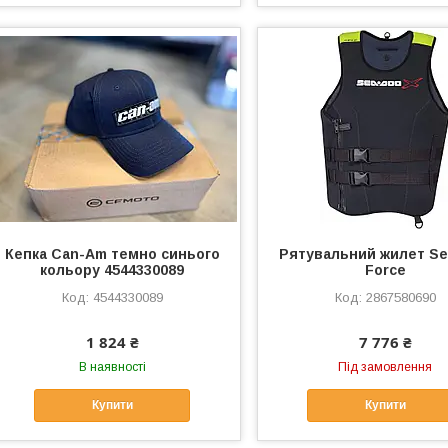
Кепка Can-Am темно синього
Рятувальний жилет S
кольору 4544330089
Force
4544330089
2867580690
1 824 ₴
7 776 ₴
В наявності
Під замовлення
Купити
Купити