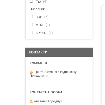
Так
8
Виробник
BRP
6
M. M.
1
SPEED
1
КОНТАКТИ
Центр Активного Відпочинку
Прикарпаття
Анатолій Городчук