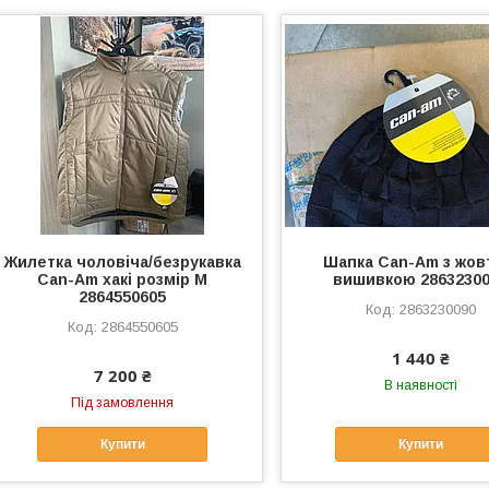
Жилетка чоловіча/безрукавка
Шапка Can-Am з жо
Can-Am хакі розмір M
вишивкою 2863230
2864550605
2863230090
2864550605
1 440 ₴
7 200 ₴
В наявності
Під замовлення
Купити
Купити