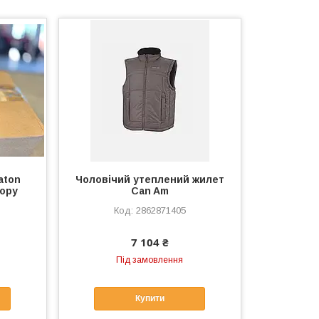
aton
Чоловічий утеплений жилет
ору
Can Am
2862871405
7 104 ₴
Під замовлення
Купити