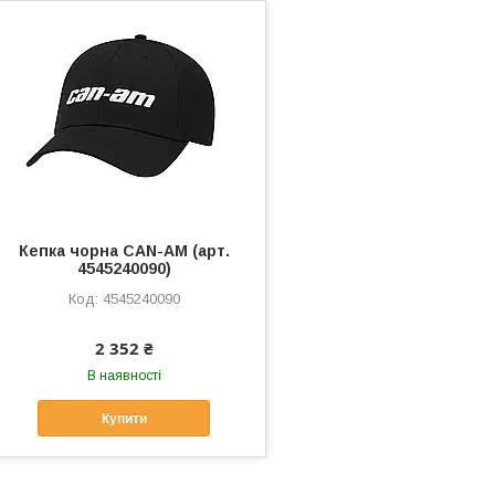
Кепка чорна CAN-AM (арт.
4545240090)
4545240090
2 352 ₴
В наявності
Купити