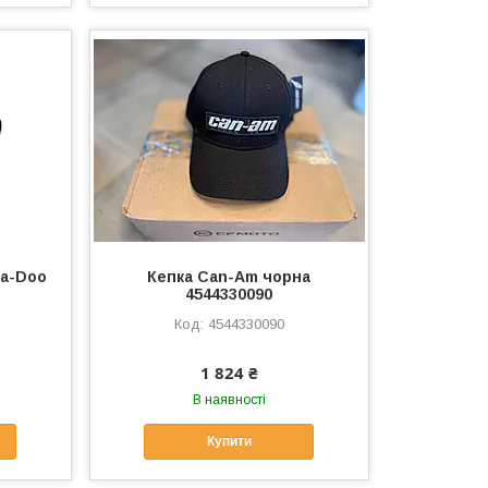
ea-Doo
Кепка Can-Am чорна
4544330090
4544330090
1 824 ₴
В наявності
Купити