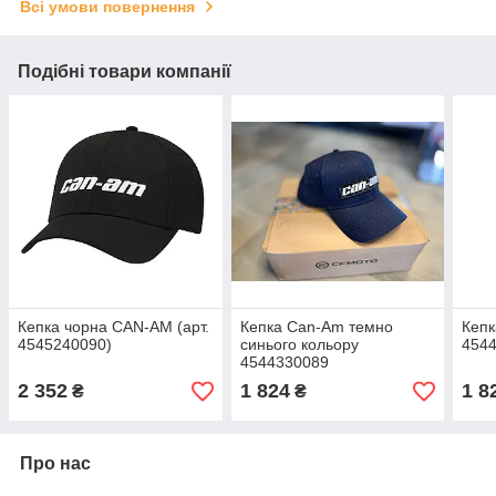
Всі умови повернення
Подібні товари компанії
Кепка чорна CAN-AM (арт.
Кепка Can-Am темно
Кепк
4545240090)
синього кольору
454
4544330089
2 352
1 824
1 8
₴
₴
Про нас