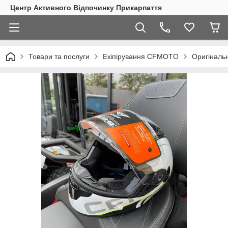
Центр Активного Відпочинку Прикарпаття
Товари та послуги
Екіпірування CFMOTO
Оригіналь