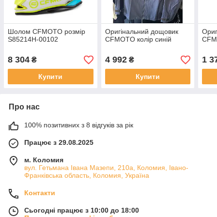
Шолом CFMOTO розмір
Оригінальний дощовик
Ори
S85214H-00102
CFMOTO колір синій
CFMO
8 304
4 992
1 3
₴
₴
Купити
Купити
Про нас
100% позитивних з 8 відгуків за рік
Працює з 29.08.2025
м. Коломия
вул. Гетьмана Івана Мазепи, 210а, Коломия, Івано-
Франківська область, Коломия, Україна
Контакти
Сьогодні працює з 10:00 до 18:00