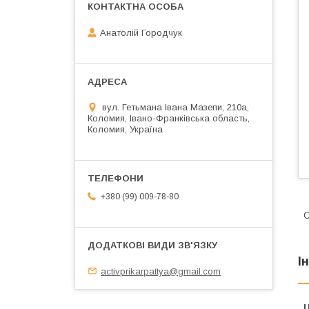
Анатолій Городчук
вул. Гетьмана Івана Мазепи, 210а,
Коломия, Івано-Франківська область,
Коломия, Україна
+380 (99) 009-78-80
C
І
activprikarpattya@gmail.com
Ц