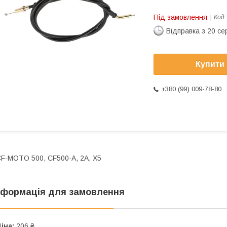
Під замовлення
Код
Відправка з 20 се
Купити
+380 (99) 009-78-80
F-МOTO 500, CF500-A, 2А, X5
нформація для замовлення
іна:
206 ₴