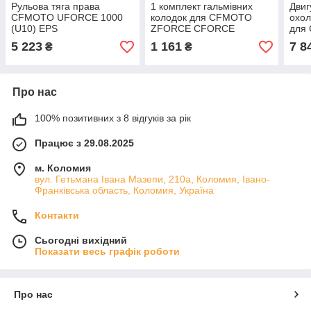
Рульова тяга права
1 комплект гальмівних
Двиг
CFMOTO UFORCE 1000
колодок для CFMOTO
охол
(U10) EPS
ZFORCE CFORCE
для
UFORCE 500 600 800
100
5 223
1 161
7 8
₴
₴
1000 2018 2019 2020
Про нас
100% позитивних з 8 відгуків за рік
Працює з 29.08.2025
м. Коломия
вул. Гетьмана Івана Мазепи, 210а, Коломия, Івано-
Франківська область, Коломия, Україна
Контакти
Сьогодні вихідний
Показати весь графік роботи
Про нас