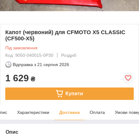
Капот (червоний) для CFMOTO X5 CLASSIC
(CF500-X5)
Під замовлення
Код: 9050-040015-0P30
Роздріб
Відправка з
21 серпня 2026
1 629
₴
Купити
пис
Характеристики
Доставка
Оплата
Умови пове
Опис