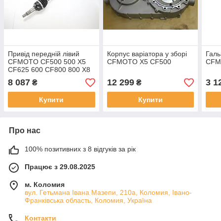
Привід передній лівий
Корпус варіатора у зборі
Галь
CFMOTO CF500 500 X5
CFMOTO X5 CF500
CFM
CF625 600 CF800 800 X8
8 087
12 299
3 1
₴
₴
Купити
Купити
Про нас
100% позитивних з 8 відгуків за рік
Працює з 29.08.2025
м. Коломия
вул. Гетьмана Івана Мазепи, 210а, Коломия, Івано-
Франківська область, Коломия, Україна
Контакти