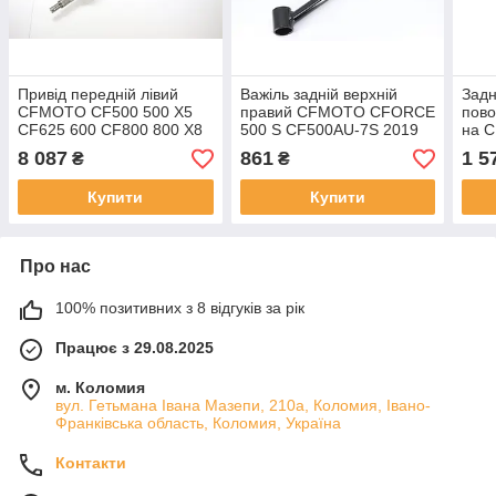
Привід передній лівий
Важіль задній верхній
Задн
CFMOTO CF500 500 X5
правий CFMOTO CFORCE
пово
CF625 600 CF800 800 X8
500 S CF500AU-7S 2019
на 
8 087
861
1 5
₴
₴
Купити
Купити
Про нас
100% позитивних з 8 відгуків за рік
Працює з 29.08.2025
м. Коломия
вул. Гетьмана Івана Мазепи, 210а, Коломия, Івано-
Франківська область, Коломия, Україна
Контакти