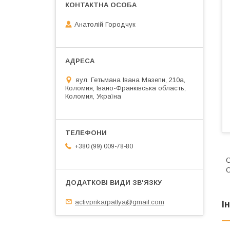
Анатолій Городчук
вул. Гетьмана Івана Мазепи, 210а,
Коломия, Івано-Франківська область,
Коломия, Україна
+380 (99) 009-78-80
C
C
activprikarpattya@gmail.com
І