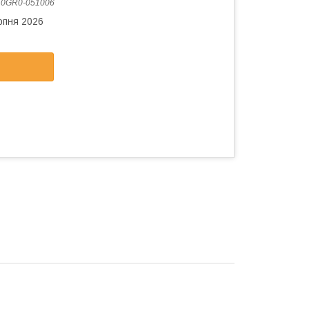
:
0GR0-051006
рпня 2026