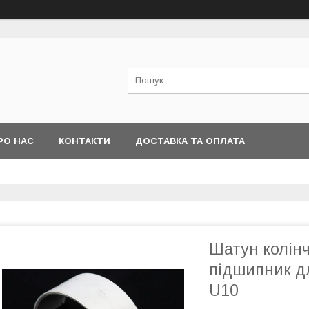
РО НАС
КОНТАКТИ
ДОСТАВКА ТА ОПЛАТА
Шатун колінч
підшипник д
U10