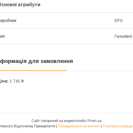
Основні атрибути
иробник
EPS
ип
Гальмівні
нформація для замовлення
іна:
1 741 ₴
Сайт створений на маркетплейсі
Prom.ua
Центр Активного Відпочинку Прикарпаття |
Поскаржитися на контент
|
Політика конфіде