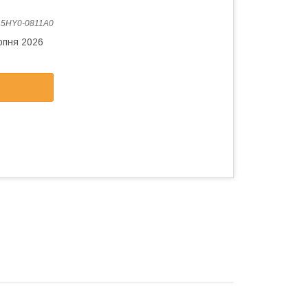
:
5HY0-0811A0
рпня 2026