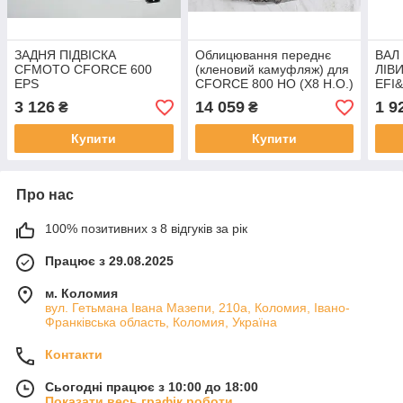
ЗАДНЯ ПІДВІСКА
Облицювання переднє
ВАЛ
CFMOTO CFORCE 600
(кленовий камуфляж) для
ЛІВ
EPS
CFORCE 800 HO (X8 H.O.)
EFI
EPS
3 126
14 059
1 9
₴
₴
Купити
Купити
Про нас
100% позитивних з 8 відгуків за рік
Працює з 29.08.2025
м. Коломия
вул. Гетьмана Івана Мазепи, 210а, Коломия, Івано-
Франківська область, Коломия, Україна
Контакти
Сьогодні працює з 10:00 до 18:00
Показати весь графік роботи