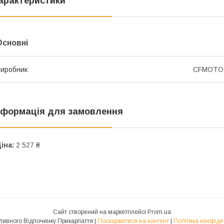
арактеристики
Основні
иробник
CFMOTO
нформація для замовлення
іна:
2 527 ₴
Сайт створений на маркетплейсі
Prom.ua
Центр Активного Відпочинку Прикарпаття |
Поскаржитися на контент
|
Політика конфіде