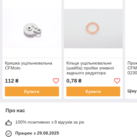
Кришка ущільнювальна
Кільце ущільнювальне
Прок
CFMoto
(шайба) пробки зливної
CFM
заднього редуктора
023
CFMoto
112
0,78
₴
₴
Цін
Купити
Купити
Про нас
100% позитивних з 8 відгуків за рік
Працює з 29.08.2025