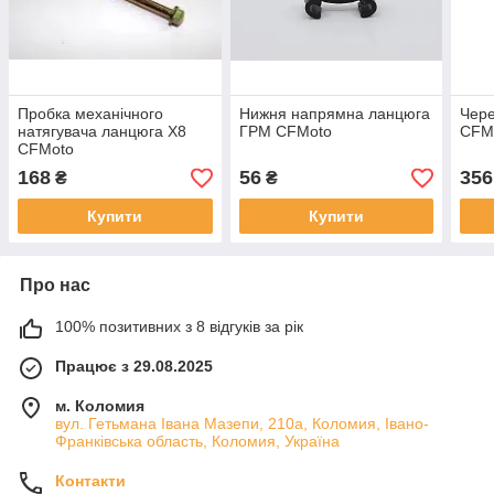
Пробка механічного
Нижня напрямна ланцюга
Чере
натягувача ланцюга Х8
ГРМ CFMoto
CF
CFMoto
168
56
356
₴
₴
Купити
Купити
Про нас
100% позитивних з 8 відгуків за рік
Працює з 29.08.2025
м. Коломия
вул. Гетьмана Івана Мазепи, 210а, Коломия, Івано-
Франківська область, Коломия, Україна
Контакти