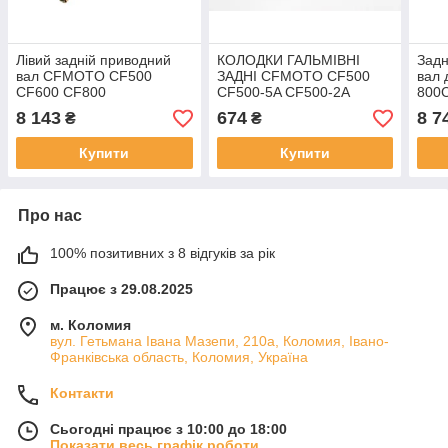
Лівий задній приводний
КОЛОДКИ ГАЛЬМІВНІ
Задн
вал CFMOTO CF500
ЗАДНІ CFMOTO CF500
вал
CF600 CF800
CF500-5A CF500-2A
800
CF8
8 143
674
8 7
₴
₴
Купити
Купити
Про нас
100% позитивних з 8 відгуків за рік
Працює з 29.08.2025
м. Коломия
вул. Гетьмана Івана Мазепи, 210а, Коломия, Івано-
Франківська область, Коломия, Україна
Контакти
Сьогодні працює з 10:00 до 18:00
Показати весь графік роботи