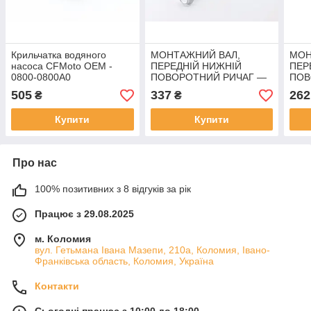
Крильчатка водяного
МОНТАЖНИЙ ВАЛ,
МОН
насоса CFMoto OEM -
ПЕРЕДНІЙ НИЖНІЙ
ПЕР
0800-0800A0
ПОВОРОТНИЙ РИЧАГ —
ПОВ
CFMoto OEM — 5BY0-
CFM
505
337
262
₴
₴
050203
050
Купити
Купити
Про нас
100% позитивних з 8 відгуків за рік
Працює з 29.08.2025
м. Коломия
вул. Гетьмана Івана Мазепи, 210а, Коломия, Івано-
Франківська область, Коломия, Україна
Контакти