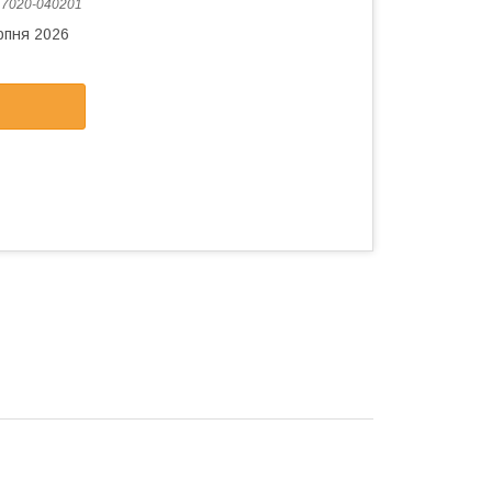
:
7020-040201
рпня 2026