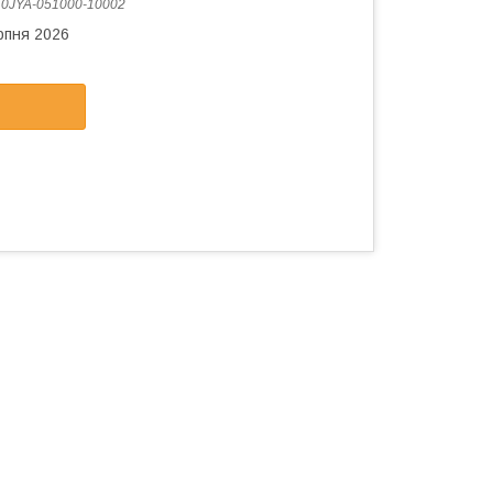
:
0JYA-051000-10002
рпня 2026