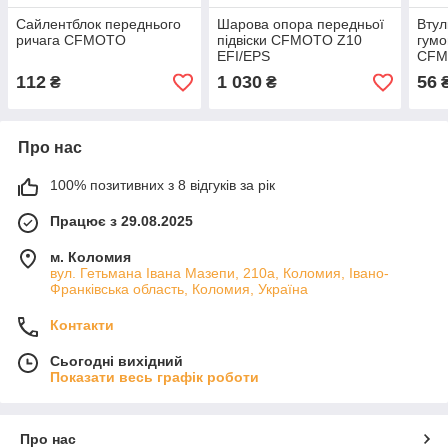
Сайлентблок переднього
Шарова опора передньої
Втул
ричага CFMOTO
підвіски CFMOTO Z10
гумо
EFI/EPS
CFM
112
1 030
56
₴
₴
Про нас
100% позитивних з 8 відгуків за рік
Працює з 29.08.2025
м. Коломия
вул. Гетьмана Івана Мазепи, 210а, Коломия, Івано-
Франківська область, Коломия, Україна
Контакти
Сьогодні вихідний
Показати весь графік роботи
Про нас