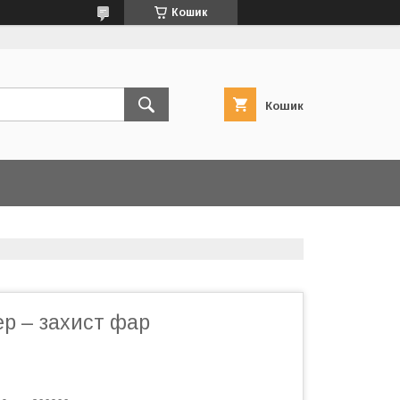
Кошик
Кошик
р – захист фар