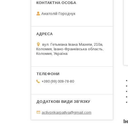
Анатолій Городчук
вул. Гетьмана Івана Мазепи, 210а,
Коломия, Івано-Франківська область,
Коломия, Україна
•
+380 (99) 009-78-80
•
•
•
•
activprikarpattya@gmail.com
І