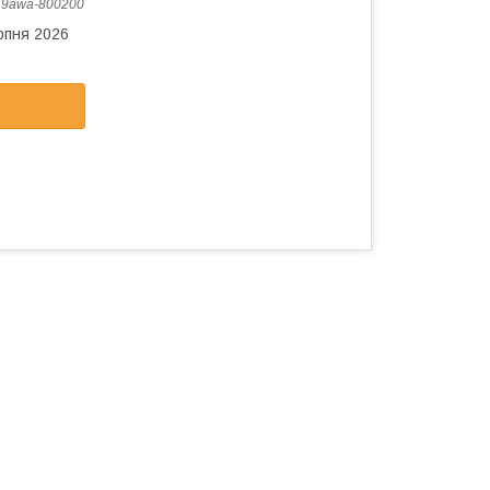
:
9awa-800200
рпня 2026