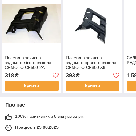
Пластина захисна
Пластина захисна
САЛ
заднього лівого важеля
заднього правого важеля
РЕД
CFMOTO CF500-2A
CFMOTO CF800 X8
318
393
1 5
₴
₴
Купити
Купити
Про нас
100% позитивних з 8 відгуків за рік
Працює з 29.08.2025