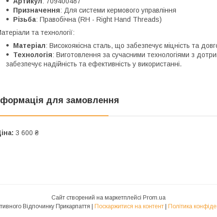
Артикул
: 709400487
Призначення
: Для системи кермового управління
Різьба
: Правобічна (RH - Right Hand Threads)
атеріали та технології:
Матеріал
: Високоякісна сталь, що забезпечує міцність та довго
Технологія
: Виготовлення за сучасними технологіями з дотри
забезпечує надійність та ефективність у використанні.
нформація для замовлення
іна:
3 600 ₴
Сайт створений на маркетплейсі
Prom.ua
Центр Активного Відпочинку Прикарпаття |
Поскаржитися на контент
|
Політика конфіде