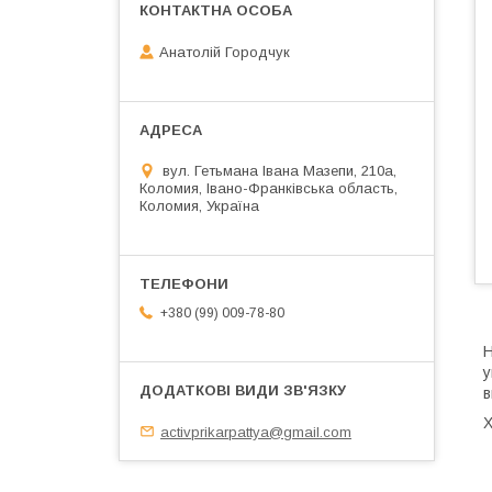
Анатолій Городчук
вул. Гетьмана Івана Мазепи, 210а,
Коломия, Івано-Франківська область,
Коломия, Україна
+380 (99) 009-78-80
Н
у
в
Х
activprikarpattya@gmail.com