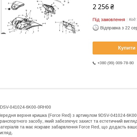
2 256 ₴
Під замовлення
Код
Відправка з 22 се
Купити
+380 (99) 009-78-80
DSV-041024-6K00-0RH00
ередня верхня кришка (Force Red) з артикулом 9DSV-041024-6K0
ранспортного засобу, який забезпечує захист та естетичний вигляд
атеріалів та має яскраве забарвлення Force Red, що додасть ваш
игляд.