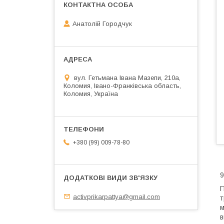
Анатолій Городчук
вул. Гетьмана Івана Мазепи, 210а,
Коломия, Івано-Франківська область,
Коломия, Україна
+380 (99) 009-78-80
9
П
activprikarpattya@gmail.com
т
м
в