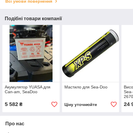
Всі умови повернення
Подібні товари компанії
Акумулятор YUASA для
Мастило для Sea-Doo
Висо
Can-am, SeaDoo
Sea-
267
5 582
24 
₴
Ціну уточнюйте
Про нас