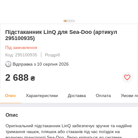
Підстаканник LinQ для Sea-Doo (артикул
295100935)
Під замовлення
Код: 295100935
Роздріб
Відправка з
10 серпня 2026
2 688
₴
Опис
Характеристики
Доставка
Оплата
Умови п
Опис
Оригінальний підстаканник LinQ забезпечує зручне та надійне
тримання чашок, пляшок або стаканів під час поїздок на
водному транспорті Sea-Doo. Легко кріпиться до системи