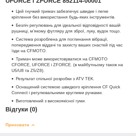
UFORCE і ZFORCE 852114-00001
Цей гнучкий тримач забезпечує швидке і легке
кріплення без використання будь-яких інструментів.
Безліч регулювань для ідеальної відповідності вашій
рушниці, м’якому футляру для зброї, луку, вудок тощо.
Система розроблена для поглинання вібрації,
попередження віддачі та захисту ваших снастей під час
їзди на CFMOTO.
Тримач може використовуватися на CFMOTO
CFORCE, UFORCE і ZFORCE. (в майбутньому також на
U5/U8 та Z5/Z8).
Результат спільної розробки з ATV TEK.
Оснащений системою швидкого кріплення CF Quick
Connect і регулювальними круглими ручками.
Виготовлений з високоякісної гуми.
Відгуки (0)
Приховати